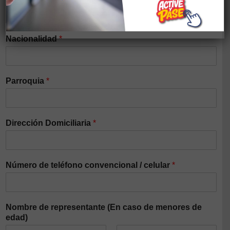
Nacionalidad
*
Parroquia
*
Dirección Domiciliaria
*
Número de teléfono convencional / celular
*
Nombre de representante (En caso de menores de
edad)