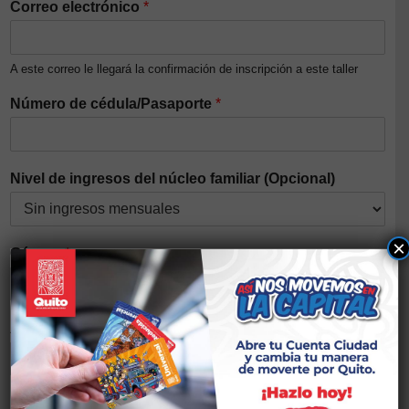
Correo electrónico
*
A este correo le llegará la confirmación de inscripción a este taller
Número de cédula/Pasaporte
*
Nivel de ingresos del núcleo familiar (Opcional)
×
Género
*
Auto identificación étnica
*
Discapacidad
*