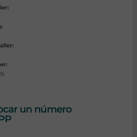
ler:
:
aller:
er:
26
olocar un número
APP