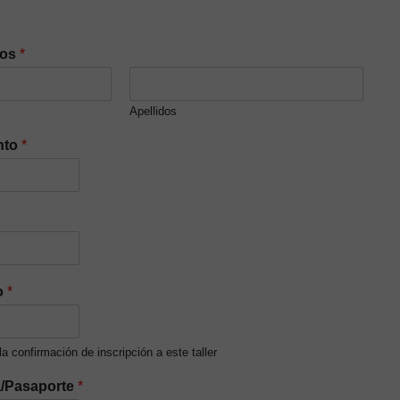
dos
*
Apellidos
nto
*
o
*
 la confirmación de inscripción a este taller
a/Pasaporte
*