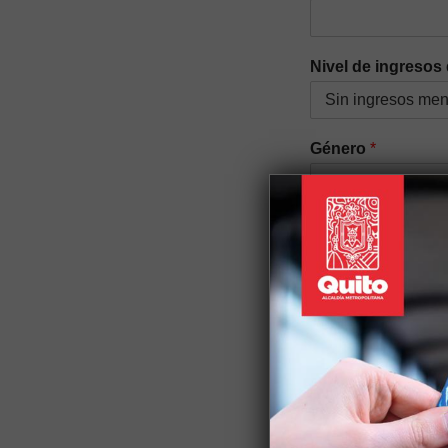
Nivel de ingresos 
Género
*
Auto identificació
Discapacidad
*
Si tiene alguna discapac
Nacionalidad
*