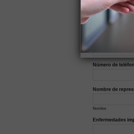
Parroquia
*
Dirección Domicil
Número de teléfon
Nombre de repres
Nombre
Enfermedades imp