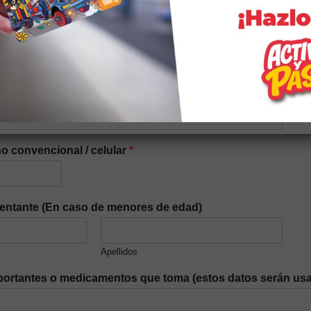
iaria
*
o convencional / celular
*
entante (En caso de menores de edad)
Apellidos
ortantes o medicamentos que toma (estos datos serán usa