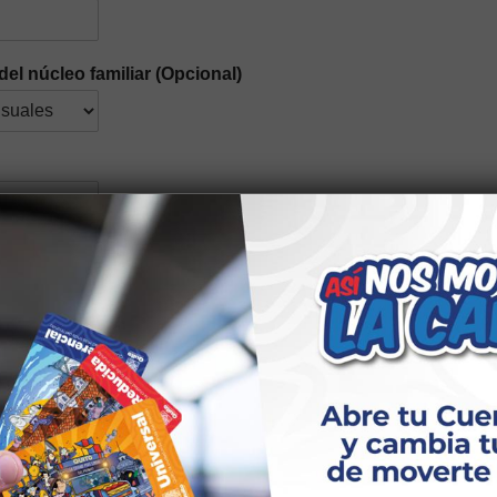
del núcleo familiar (Opcional)
n étnica
*
idad elegir el tipo