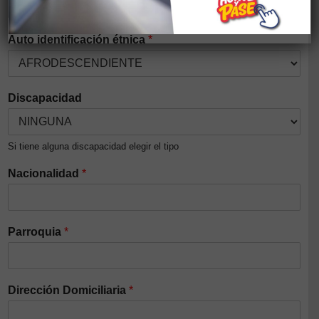
Auto identificación étnica
*
Discapacidad
Si tiene alguna discapacidad elegir el tipo
Nacionalidad
*
Parroquia
*
Dirección Domiciliaria
*