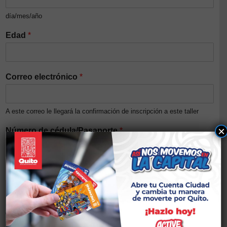
día/mes/año
Edad
*
Correo electrónico
*
A este correo le llegará la confirmación de inscripción a este taller
×
Número de cédula/Pasaporte
*
Nivel de ingresos del núcleo familiar (Opcional)
Género
*