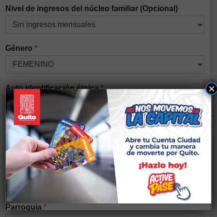
Nivel de ingresos del núcleo familiar (Opcional)
Género
*
×
Auto identificación étnica
*
Discapacidad
*
Nacionalidad
*
Parroquia
*