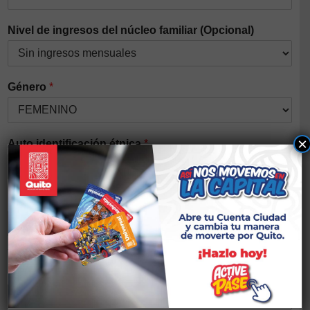
Nivel de ingresos del núcleo familiar (Opcional)
Género
*
×
Auto identificación étnica
*
Discapacidad
*
Si tiene alguna discapacidad elegir el tipo
Nacionalidad
*