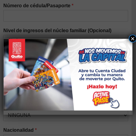
Número de cédula/Pasaporte
*
Nivel de ingresos del núcleo familiar (Opcional)
×
Género
*
Auto identificación étnica
*
Discapacidad
*
Nacionalidad
*