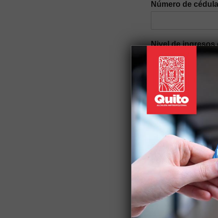
Número de cédul
Nivel de ingresos 
Género
*
Auto identificació
Discapacidad
*
Si tiene alguna discapac
Nacionalidad
*