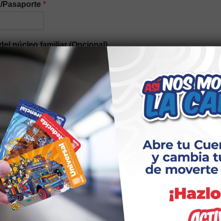
a/Pasaporte
*
del núcleo familiar (Opcional)
n étnica
*
idad elegir el tipo