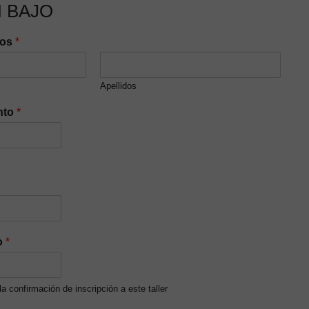
 BAJO
dos
*
Apellidos
nto
*
o
*
 la confirmación de inscripción a este taller