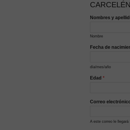
CARCELÉN
Nombres y apelli
Nombre
Fecha de nacimie
día/mes/año
Edad
*
Correo electrónic
A este correo le llegará