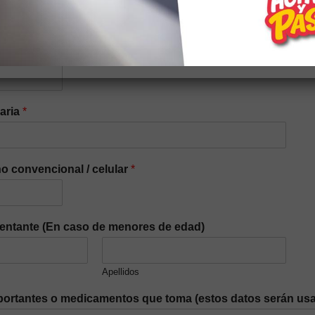
iaria
*
o convencional / celular
*
entante (En caso de menores de edad)
Apellidos
ortantes o medicamentos que toma (estos datos serán usa