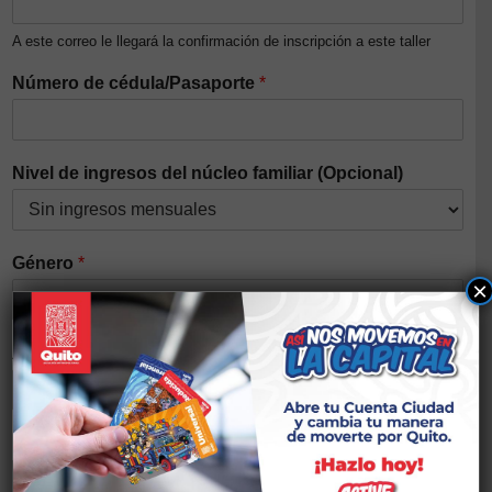
A este correo le llegará la confirmación de inscripción a este taller
Número de cédula/Pasaporte
*
Nivel de ingresos del núcleo familiar (Opcional)
Género
*
×
Auto identificación étnica
*
Discapacidad
*