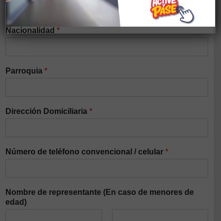
Si tiene alguna discapacidad elegir el tipo
Nacionalidad
*
Parroquia
*
Dirección Domiciliaria
*
Número de teléfono convencional / celular
*
Nombre de representante (En caso de menores de
edad)