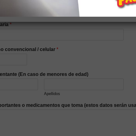
iaria
*
o convencional / celular
*
entante (En caso de menores de edad)
Apellidos
ortantes o medicamentos que toma (estos datos serán usa