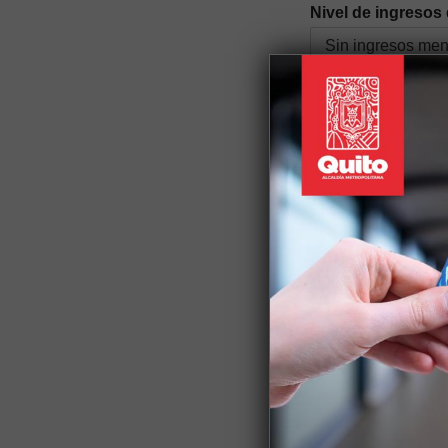
Nivel de ingresos 
Género
*
Auto identificació
Discapacidad
*
Si tiene alguna discapac
Nacionalidad
*
Parroquia
*