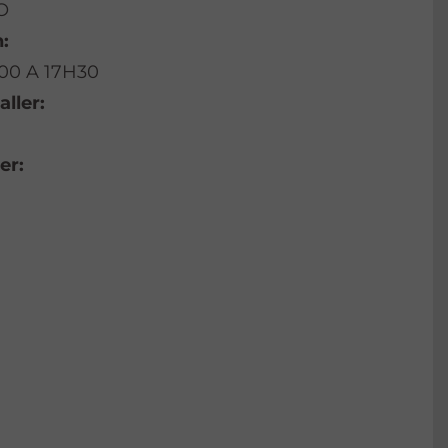
O
:
00 A 17H30
aller:
er: