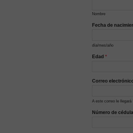
Nombre
Fecha de nacimie
día/mes/año
Edad
*
Correo electrónic
A este correo le llegará
Número de cédul