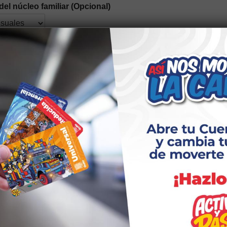
del núcleo familiar (Opcional)
n étnica
*
idad elegir el tipo