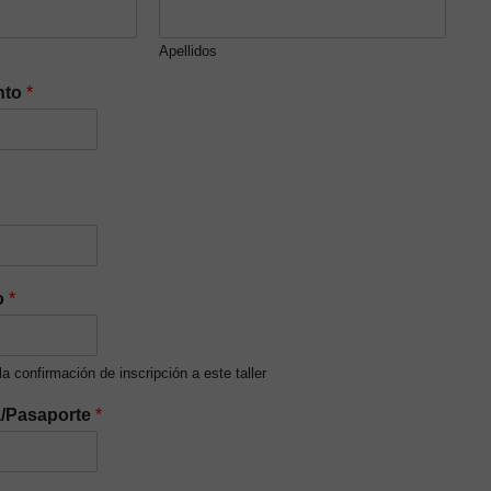
Apellidos
nto
*
o
*
 la confirmación de inscripción a este taller
a/Pasaporte
*