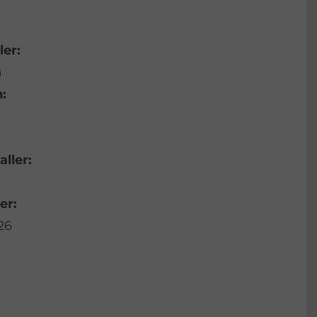
ler:
a
:
aller:
er:
26