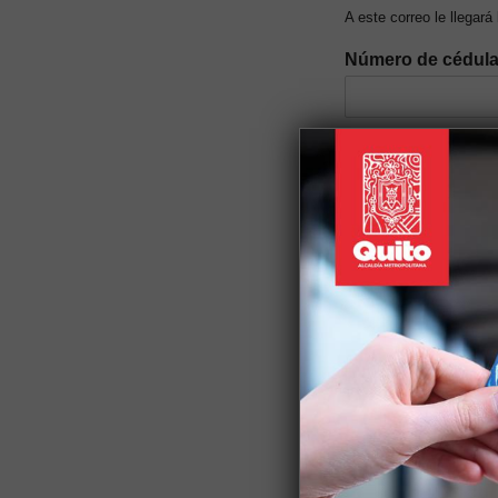
A este correo le llegará
Número de cédul
Nivel de ingresos 
Género
*
Discapacidad
*
Si tiene alguna discapac
Auto identificació