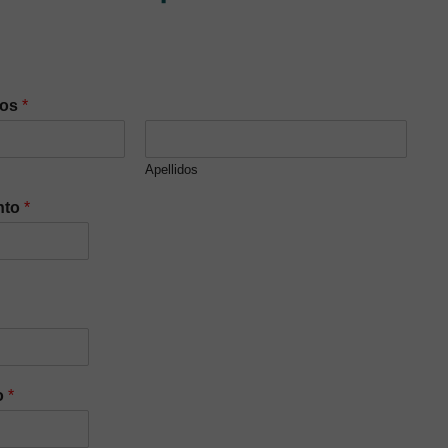
dos
*
Apellidos
nto
*
o
*