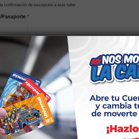
 la confirmación de inscripción a este taller
a/Pasaporte
*
del núcleo familiar (Opcional)
idad elegir el tipo
n étnica
*