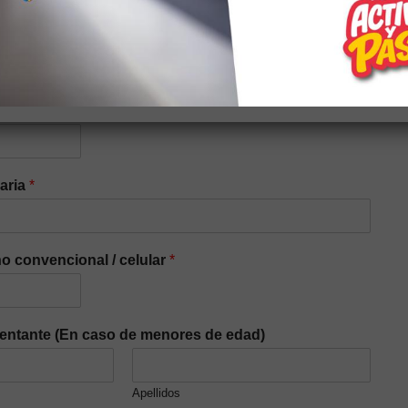
iaria
*
o convencional / celular
*
entante (En caso de menores de edad)
Apellidos