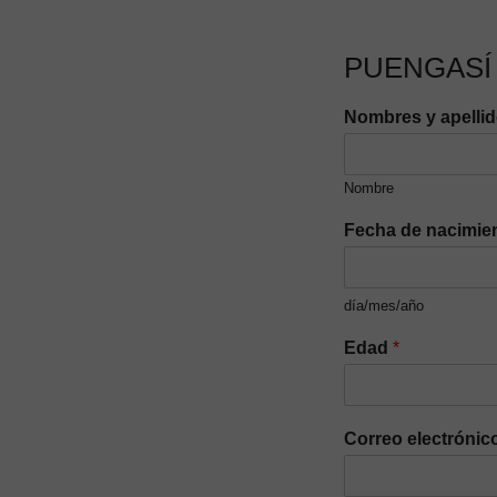
PUENGASÍ
Nombres y apelli
Nombre
Fecha de nacimie
día/mes/año
Edad
*
Correo electrónic