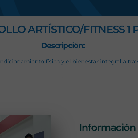
s
LO ARTÍSTICO/FITNESS 1 P
Descripción:
dicionamiento físico y el bienestar integral a trav
.
bastones con coreografías sincronizadas, discipl
Información 