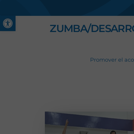
Abrir barra de herramienta
ZUMBA/DESARROL
Promover el acon
Aprende a manejar 