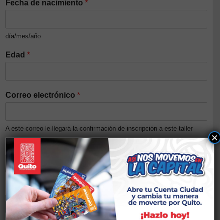
Fecha de nacimiento
*
día/mes/año
Edad
*
Correo electrónico
*
A este correo le llegará la confirmación de inscripción a este taller
×
Número de cédula/Pasaporte
*
Nivel de ingresos del núcleo familiar (Opcional)