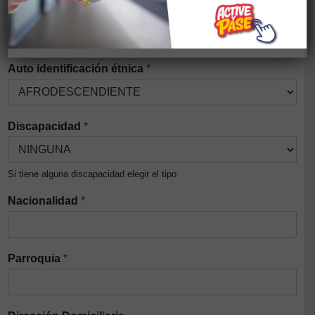
Género
*
Auto identificación étnica
*
Discapacidad
*
Si tiene alguna discapacidad elegir el tipo
Nacionalidad
*
Parroquia
*