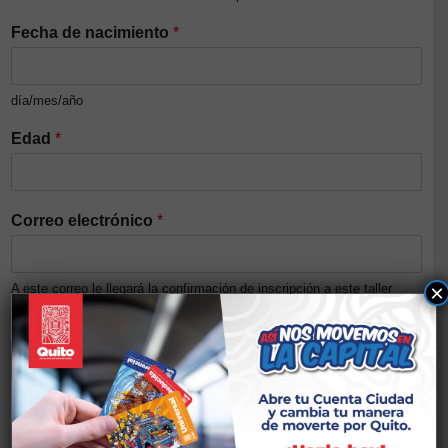
Fecha de nacimiento
*
día/mes/año
Edad
*
Correo electrónico
*
×
A este correo le llegará la confirmación de inscripción a este taller
Número de cédula/Pasaporte
*
Nivel de ingresos del núcleo familiar (Opcional)