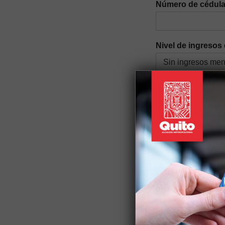
Número de cédul
Nivel de ingresos 
Género
*
Auto identificació
Discapacidad
*
Si tiene alguna discapac
Nacionalidad
*