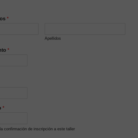
dos
*
Apellidos
nto
*
o
*
 la confirmación de inscripción a este taller