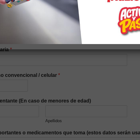
iaria
*
o convencional / celular
*
entante (En caso de menores de edad)
Apellidos
ortantes o medicamentos que toma (estos datos serán usa