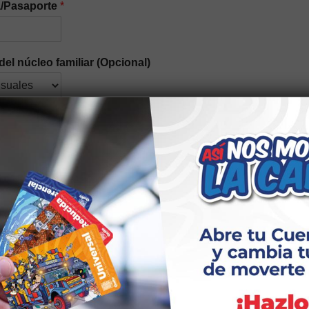
a/Pasaporte
*
del núcleo familiar (Opcional)
n étnica
*
idad elegir el tipo