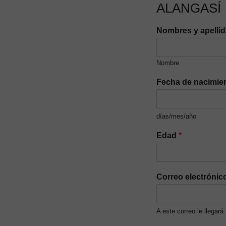
ALANGASÍ
Nombres y apelli
Nombre
Fecha de nacimie
días/mes/año
Edad
*
Correo electrónic
A este correo le llegará