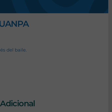
JUANPA
és del baile.
ina y elegancia
Adicional