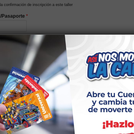
 la confirmación de inscripción a este taller
a/Pasaporte
*
del núcleo familiar (Opcional)
idad elegir el tipo
n étnica
*