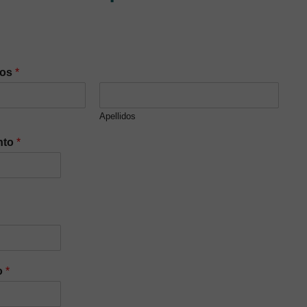
dos
*
Apellidos
nto
*
o
*