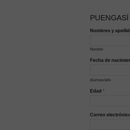
PUENGASÍ
Nombres y apelli
Nombre
Fecha de nacimie
día/mes/año
Edad
*
Correo electrónic