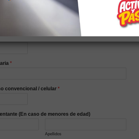
iaria
*
o convencional / celular
*
entante (En caso de menores de edad)
Apellidos