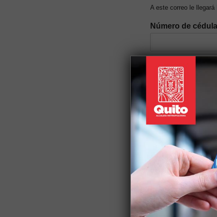
A este correo le llegará
Número de cédul
Nivel de ingresos 
Género
*
Discapacidad
*
Si tiene alguna discapac
Auto identificació