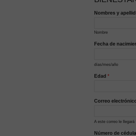
Nombres y apelli
Nombre
Fecha de nacimie
días/mes/año
Edad
*
Correo electrónic
A este correo le llegará
Número de cédul