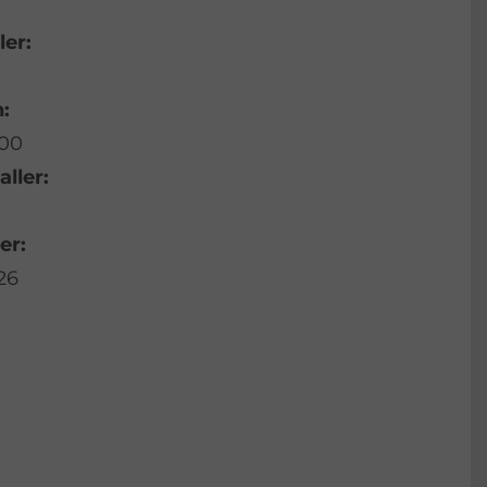
ler:
:
:00
aller:
er:
26