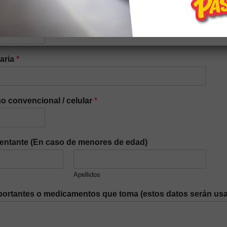
iaria
*
o convencional / celular
*
entante (En caso de menores de edad)
Apellidos
ortantes o medicamentos que toma (estos datos serán usa