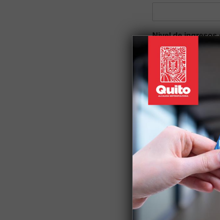
Nivel de ingresos 
Género
*
Auto identificació
Discapacidad
*
Nacionalidad
*