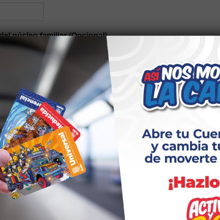
del núcleo familiar (Opcional)
n étnica
*