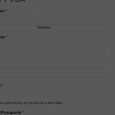
dos
*
Apellidos
nto
*
o
*
 la confirmación de inscripción a este taller
a/Pasaporte
*