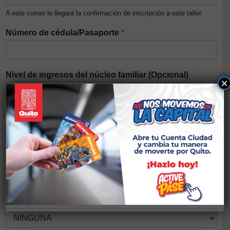
A este correo le llegará la confirmación de inscripción a este taller
Número de cédula/Pasaporte
*
Nivel de ingresos del núcleo familiar (Opcional)
×
Género
*
Auto identificación étnica
*
Discapacidad
*