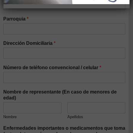
Parroquia
*
Dirección Domiciliaria
*
Número de teléfono convencional / celular
*
Nombre de representante (En caso de menores de
edad)
Nombre
Apellidos
Enfermedades importantes o medicamentos que toma