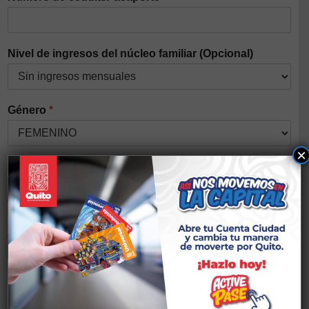
Nivel de ingresos del núcleo familiar (Opcional)
Género
*
×
Auto identificación étnica
*
Discapacidad
*
Si tiene alguna discapacidad elegir el tipo
Nacionalidad
*