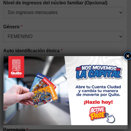
Nivel de ingresos del núcleo familiar (Opcional)
Género
*
Auto identificación étnica
*
×
Discapacidad
*
Si tiene alguna discapacidad elegir el tipo
Nacionalidad
*
Parroquia
*