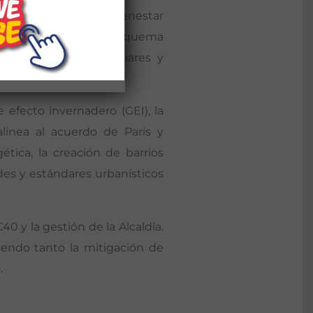
e para garantizar el bienestar
idades humanas como la quema
os, deshielo de glaciares y
efecto invernadero (GEI), la
alinea al acuerdo de París y
tica, la creación de barrios
des y estándares urbanísticos
0 y la gestión de la Alcaldía.
iendo tanto la mitigación de
.