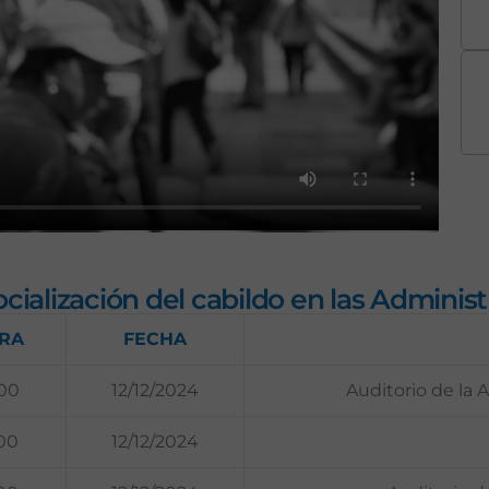
ialización del cabildo en las Adminis
RA
FECHA
:00
12/12/2024
Auditorio de la 
:00
12/12/2024