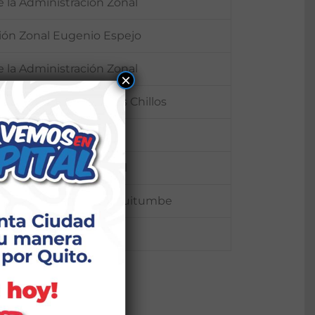
e la Administración Zonal
ión Zonal Eugenio Espejo
e la Administración Zonal
×
dministración Zonal los Chillos
 somos san Marcos
ación Zonal La Mariscal
Aadministración Zonal Quitumbe
a Somos Tumbaco