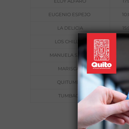
ELOY ALFARO
17
EUGENIO ESPEJO
10
LA DELICIA
15
LOS CHILLOS
17
MANUELA SÁENZ
17
MARISCAL
15
QUITUMBE
10
TUMBACO
15