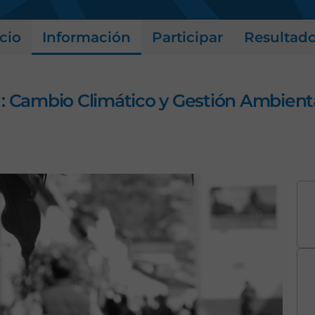
s
icio
Información
Participar
Resultad
: Cambio Climático y Gestión Ambient