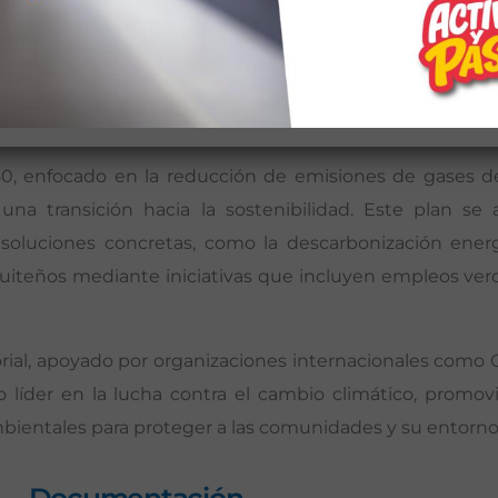
biente, aborda el cambio climático como un desafío clav
s. Este fenómeno, impulsado principalmente por activ
 consecuencias graves como eventos climáticos extrem
0, enfocado en la reducción de emisiones de gases de 
na transición hacia la sostenibilidad. Este plan se 
oluciones concretas, como la descarbonización energé
s quiteños mediante iniciativas que incluyen empleos ver
rial, apoyado por organizaciones internacionales como C4
líder en la lucha contra el cambio climático, promov
ientales para proteger a las comunidades y su entorno