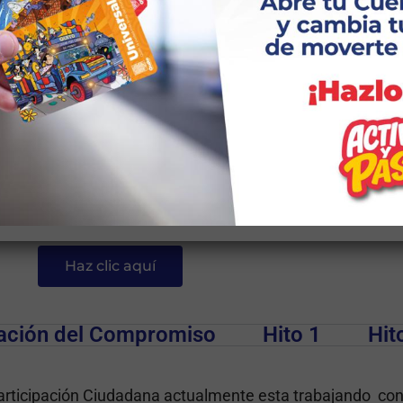
s ciudadanos con criterio de inclusión, en el desarrollo c
estación de servicios públicos; a través de la impleme
no Abierto del Distrito Metropolita
primer y segundo Plan de Acción de Gobierno Abierto
Haz clic aquí
ación del Compromiso
Hito 1
Hit
 Participación Ciudadana actualmente esta trabajando co