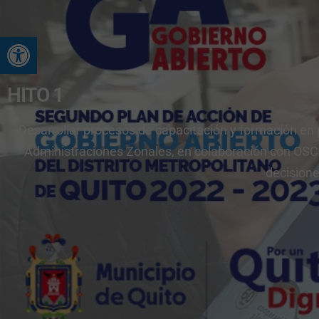
Abrir barra de herramienta
HITO 1
Desarrollar procesos de capacitación y formación en p
Administraciones Zonales, en colaboración con OSC y
decisione