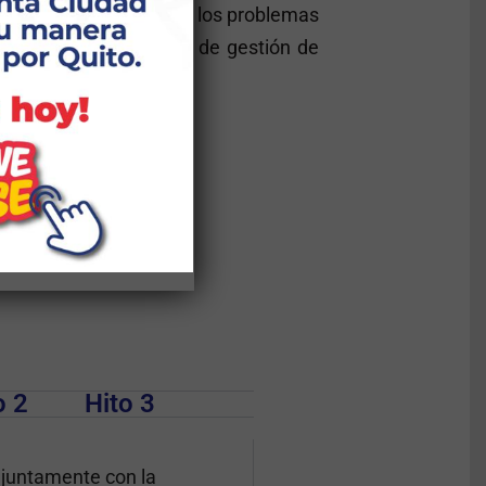
olectivo de soluciones a los problemas
ntación de plataformas de gestión de
no de Quito
o 2
Hito 3
njuntamente con la