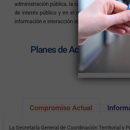
administración pública, la colaboración de las y lo
de interés público y en el mejoramiento en la pr
información e interacción social.
Planes de Acción de Gobier
Más información del 
Compromiso Actual
Inform
La Secretaría General de Coordinación Territorial y