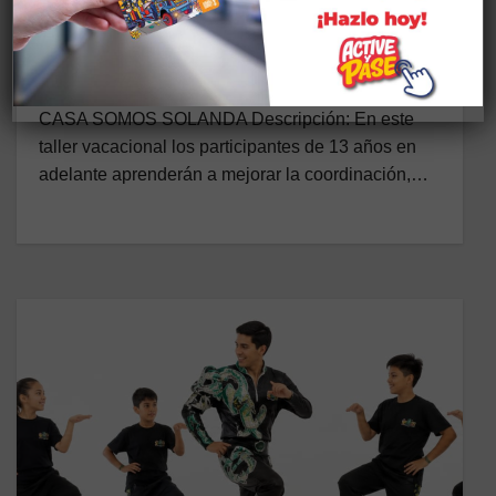
CAPORAL/DEPORTES/VACACION
AL
16 DE JUNIO DE 2026
CASA SOMOS SOLANDA Descripción: En este
taller vacacional los participantes de 13 años en
adelante aprenderán a mejorar la coordinación,…