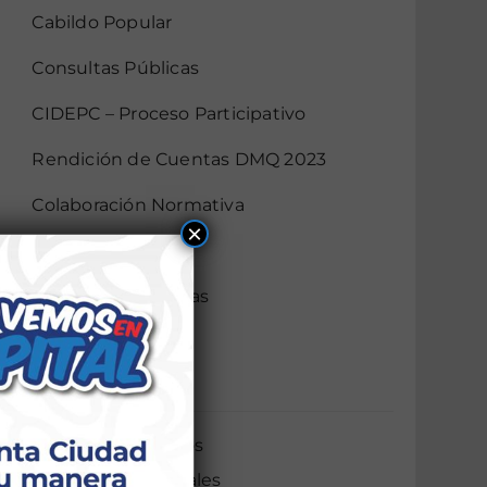
Cabildo Popular
Consultas Públicas
CIDEPC – Proceso Participativo
Rendición de Cuentas DMQ 2023
Colaboración Normativa
×
Gobierno Abierto
Audiencias Públicas
Mingas
AIER
Servicios Ciudadanos
Servicios Municipales