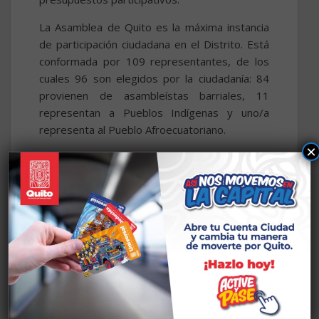
La Asamblea de Quito es la máxima instancia
de participación ciudadana en el Distrito. Está
conformada por 109 representantes, de los
cuales 96 son elegidos por la ciudadanía: 84
provienen de asambleístas barriales, 11
representan a Pueblos Indígenas y uno/a
representa al Pueblo Afroecuatoriano.
×
Con la siembra del
1200 niños y niñas y
geranio 20 mil se
400 jóvenes
clausuró el Festival
disfrutaron de los
“De Vuelta al Centro”
campamentos
vacacionales “Sol y
Viento” del Centro