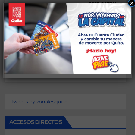
×
2025-2027
Deja una respuesta
conectado
Lo siento, debes estar
para publicar
un comentario.
Tweets by zonalesquito
ACCESOS DIRECTOS