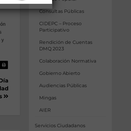
Consultas Públicas
CIDEPC – Proceso
ión
Participativo
s
 y
Rendición de Cuentas
DMQ 2023
Colaboración Normativa
Gobierno Abierto
Día
Audiencias Públicas
dad
es
Mingas
AIER
Servicios Ciudadanos