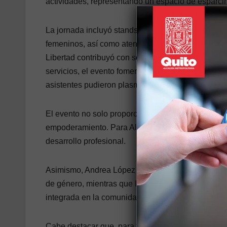
actividades, representando un espacio de esparci
La jornada incluyó stands informativos del Centro
femeninos, así como atención médica gratuita por p
Libertad contribuyó con servicios de cuidado perso
servicios, el evento fomentó la expresión individu
asistentes pudieron plasmar sus ideas en los espa
El evento no solo proporcionó servicios y actividad
empoderamiento. Para Alejandra Mafla, emprendedo
desarrollo profesional.
Asimismo, Andrea López subrayó la importancia de 
de género, mientras que Ida Sandrea, migrante ven
integrada en la comunidad.
Cabe destacar que, para facilitar la participación 