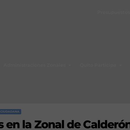
Presupuestos 
Administraciones Zonales
Quito Participa
N CIUDADANA
s en la Zonal de Calderó