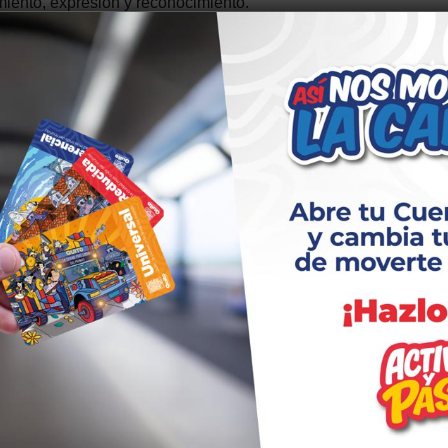
miento, expresión y reconocimiento.
 de Equidad y Justicia, enfocados en la promoción de los derec
arte de la Universidad Internacional del Ecuador. El Instituto
nal, como tratamientos faciales y depilación láser. Además de l
al a través de actividades como ‘Tizando los derechos’, donde la
cios públicos.
es, sino que también se enfocó en la inclusión y el
ra de la zona, destacó el impacto del apoyo municipal en su
estos espacios para concienciar sobre la lucha contra la viole
ezolana, agradeció la oportunidad de participar y sentirse
de la ciudadanía, se dispuso un espacio lúdico para los hijos de 