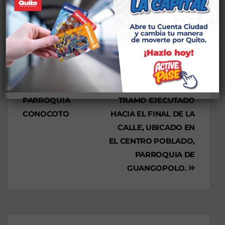
zona.
CONSTRUCCIÓN DE
ADOQUINADO DE LA
SENDERO SEGURO,
CALLE MACHALA
BARRIO CENTRAL
DESDE EL ÚLTIMO
PARROQUIA
TRAMO EJECUTADO
CONOCOTO
HACIA EL FINAL DE LA
CALLE, UBICADO EN
EL CENTRO POBLADO,
PARROQUIA DE
GUANGOPOLO.