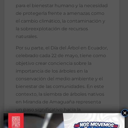
para el bienestar humano y la necesidad
de protegerla frente a amenazas como
el cambio climático, la contaminación y
la sobreexplotación de recursos
naturales.
Por su parte, el Día del Árbol en Ecuador,
celebrado cada 22 de mayo, tiene como
objetivo crear conciencia sobre la
importancia de los árboles en la
conservación del medio ambiente y el
bienestar de las comunidades. En este
contexto, la siembra de árboles nativos
en Miranda de Amaguaña representa
un paso significativo hacia la
×
restauración ecológica y la mejora de la
calidad de vida de los habitantes de la