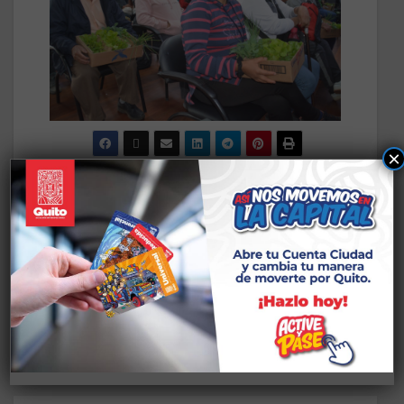
×
3.001 obras: Alangasí
Eugenio sobre ruedas:
escribe una nueva
¡Pedaleando por la
historia con la
movilidad sostenible!
recuperación de su
parque más
emblemático