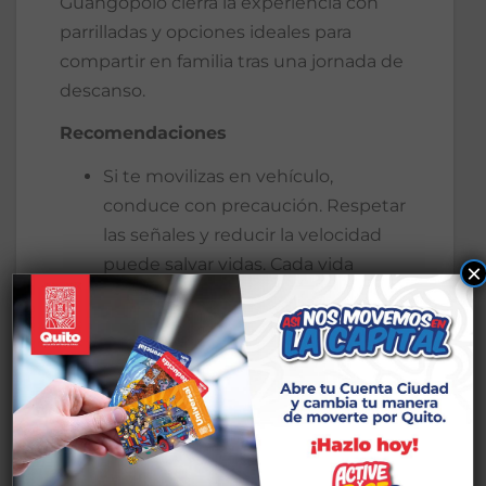
Guangopolo cierra la experiencia con
parrilladas y opciones ideales para
compartir en familia tras una jornada de
descanso.
Recomendaciones
Si te movilizas en vehículo,
conduce con precaución. Respetar
las señales y reducir la velocidad
puede salvar vidas. Cada vida
×
cuenta.
Planifica tu visita con anticipación y
respeta los aforos establecidos.
El Municipio de Quito invita a la
ciudadanía a disfrutar de este feriado en
Los Chillos, donde la ruralidad, la
naturaleza y el trabajo en territorio se