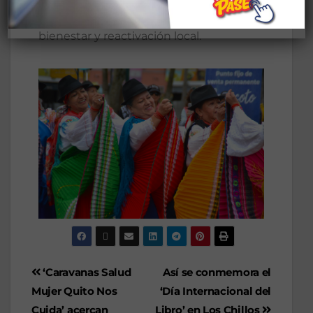
convierten en espacios de encuentro,
bienestar y reactivación local.
‘Caravanas Salud
Así se conmemora el
Mujer Quito Nos
‘Día Internacional del
Cuida’ acercan
Libro’ en Los Chillos