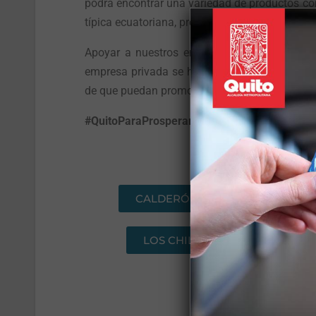
podrá encontrar una variedad de productos co
típica ecuatoriana, productos de belleza o para 
Apoyar a nuestros emprendedores es la mejo
empresa privada se han realizado capacitacio
de que puedan promocionar de manera correct
#QuitoParaProsperar
CALDERÓN
ELOY ALFA
LOS CHILLOS
MANUELA