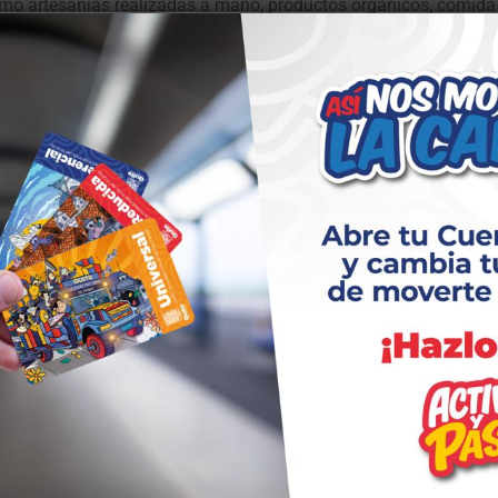
mo artesanías realizadas a mano, productos orgánicos, comida
el hogar, etc.
r manera de reactivar la economía local, con el apoyo de la
nes de manejo de redes sociales, marca y marketing con el fin
a sus productos.
RO
EUGENIO ESPEJO
LA DELICIA
 SÁENZ
QUITUMBE
TUMBACO
LA MARISCAL