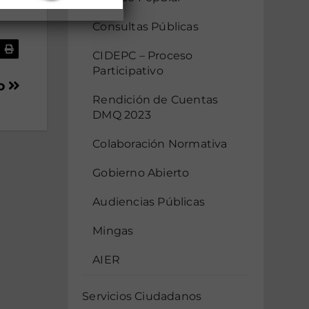
Consultas Públicas
CIDEPC – Proceso
Participativo
io
Rendición de Cuentas
DMQ 2023
Colaboración Normativa
Gobierno Abierto
Audiencias Públicas
Mingas
AIER
Servicios Ciudadanos