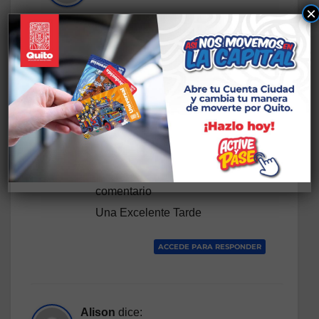
×
Estimada Jennifer
Como se difundió en redes
sociales la Administración Zonal
Calderón habían 1.400 cupos de
11.500 en todo el Distrito
Metropolitano de Quito, sin
embargo ya se agotaron
agradecemos mucho su
comentario
Una Excelente Tarde
ACCEDE PARA RESPONDER
Alison
dice: