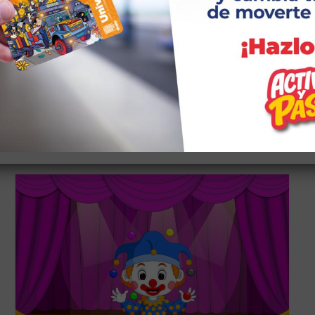
MANUALIDADES/AVANZADO
4 DE ENERO DE 2025
CASA SOMOS CALDERÓN Descripción: Taller
de Bordado a Mano Avanzado es una técnica
artesanal con la que elaboran tus manos…