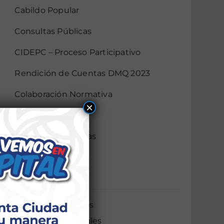
Cabildo Popular
Consultas Públicas
CIDEPC – Proceso Participativo
Rendición de Cuentas DMQ 2023
Colaboración Normativa
×
Gobierno Abierto
Audiencias Públicas
Mingas
AIER
Servicios Ciudadanos
Servicios Municipales