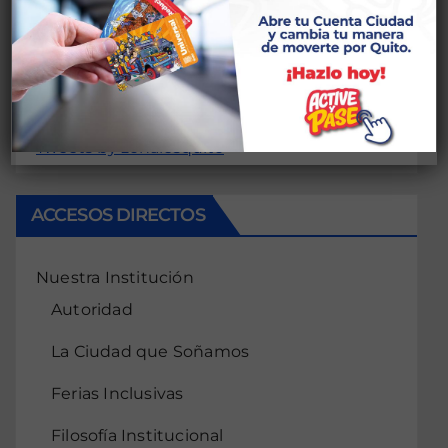
conectado
Lo siento, debes estar
para publicar
un comentario.
Tweets by zonalesquito
ACCESOS DIRECTOS
Nuestra Institución
Autoridad
La Ciudad que Soñamos
Ferias Inclusivas
Filosofía Institucional