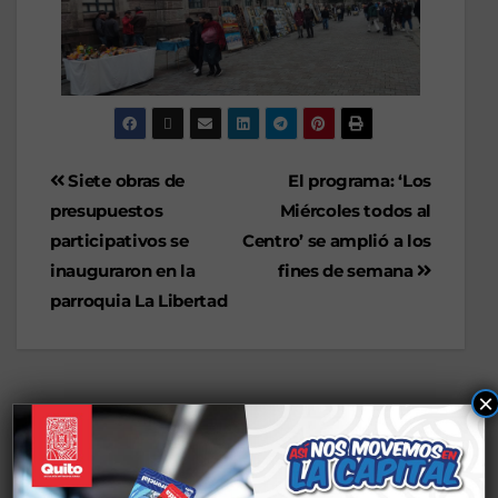
Siete obras de
El programa: ‘Los
presupuestos
Miércoles todos al
participativos se
Centro’ se amplió a los
inauguraron en la
fines de semana
parroquia La Libertad
×
Deja una respuesta