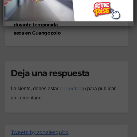
es notificado por
campaña ‘Barrios por
quema a cielo abierto
la Vida’ en Quito
durante temporada
seca en Guangopolo
Deja una respuesta
conectado
Lo siento, debes estar
para publicar
un comentario.
Tweets by zonalesquito