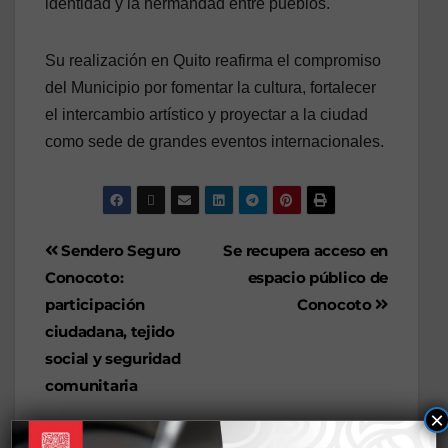
identidad y la hermandad entre pueblos.
Su realización en Quito reafirma el compromiso
del Municipio por fomentar la cultura, fortalecer
el intercambio artístico y proyectar a la ciudad
como sede de grandes eventos internacionales.
Sendero Seguro
Se recupera acceso en
Conocoto:
espacio público de
participación
Conocoto
ciudadana, tejido
social y seguridad
comunitaria
×