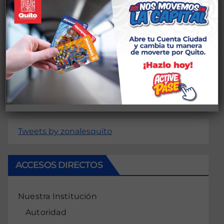
Deja una respuesta
conectado
Lo siento, debes estar
para publicar
un comentario.
Tweets by zonalesquito
ACCESOS DIRECTOS
Nuestra Institución
Autoridad