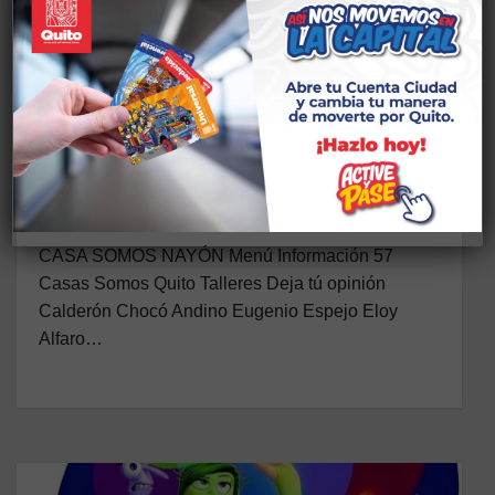
ADMINISTRACIÓN ZONAL EUGENIO ESPEJO
CS DESARROLLO ARTÍSTICO
TALLERES NAYON
NATURALEZA Y
ARTE/DESARROLLO
ARTÍSTICO/NAYON CENTRO
23 DE JUNIO DE 2026
CASA SOMOS NAYÓN Menú Información 57
Casas Somos Quito Talleres Deja tú opinión
Calderón Chocó Andino Eugenio Espejo Eloy
Alfaro…