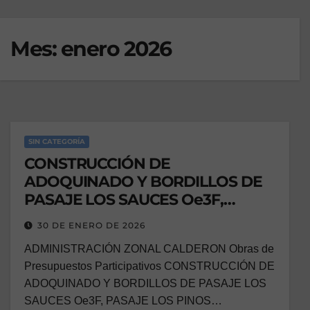
Mes:
enero 2026
SIN CATEGORÍA
CONSTRUCCIÓN DE
ADOQUINADO Y BORDILLOS DE
PASAJE LOS SAUCES Oe3F,
PASAJE LOS PINOS Oe4c Y JAIME
30 DE ENERO DE 2026
ROLDOS AGUILERA DEL BARRIO
ADMINISTRACIÓN ZONAL CALDERON Obras de
EL CARMELO, PARROQUIA LLANO
Presupuestos Participativos CONSTRUCCIÓN DE
CHICO
ADOQUINADO Y BORDILLOS DE PASAJE LOS
SAUCES Oe3F, PASAJE LOS PINOS…