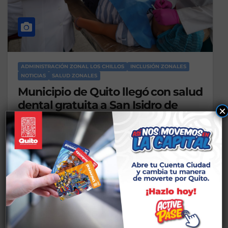
ADMINISTRACIÓN ZONAL LOS CHILLOS
INCLUSIÓN ZONALES
NOTICIAS
SALUD ZONALES
Municipio de Quito llegó con salud
dental gratuita a San Isidro de
×
Píntag
19 DE ENERO DE 2026
Más de 40 personas fueron beneficiadas con
atenciones dentales gratuitas durante la Jornada
de Salud Oral realizada este fin de…