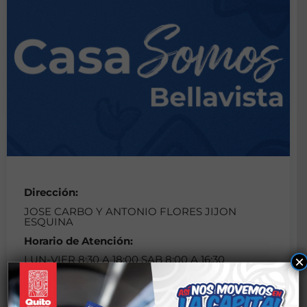
Dirección:
JOSE CARBO Y ANTONIO FLORES JIJON
ESQUINA
Horario de Atención:
×
LUN-VIER 8:30 A 18:00 SAB 8:00 A 16:30
Teléfono:
0984659300