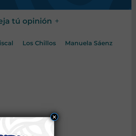
ja tú opinión
iscal
Los Chillos
Manuela Sáenz
×