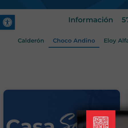
Abrir barra de herramienta
Información
5
Calderón
Choco Andino
Eloy Alf