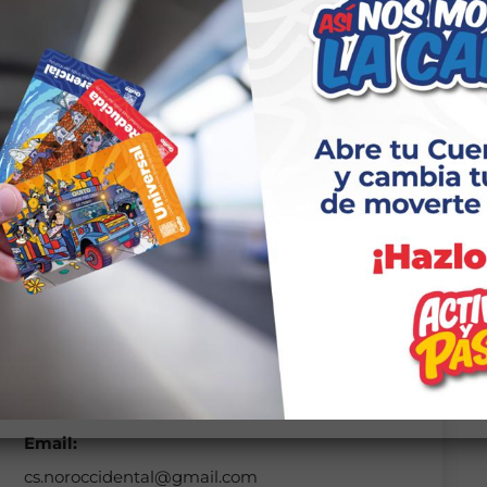
Dirección:
Calle Simón Bolívar y Abdón Calderón junto al
Estadio
Horario de Atención:
Lunes a Viernes
08:00 a 16:30
Teléfono:
3952300
Email:
cs.noroccidental@gmail.com