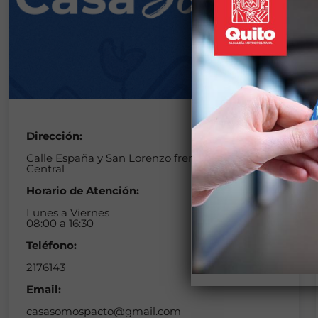
Dirección:
Calle España y San Lorenzo frente al Parque
Central
Horario de Atención:
Lunes a Viernes
08:00 a 16:30
Teléfono:
2176143
Email:
casasomospacto@gmail.com