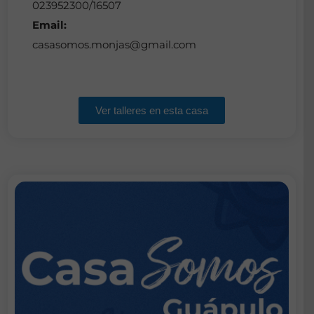
023952300/16507
Email:
casasomos.monjas@gmail.com
Ver talleres en esta casa