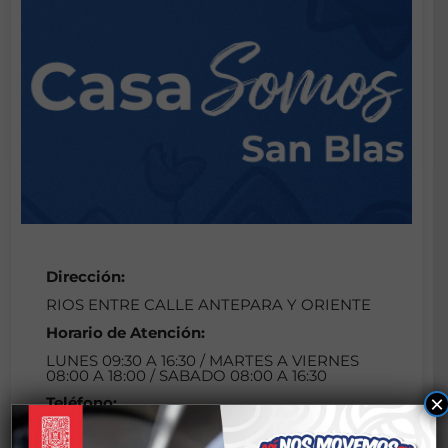
Dirección:
RIOS ENTRE CALLE ANTEPARA Y ORIENTE
Horario de Atención:
LUNES 09:30 A 16:30 / MARTES A VIERNES
08:00 A 18:00 / SABADO 08:00 A 16:30
×
Teléfono:
023952300/16505