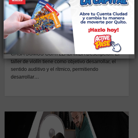
CS DESARROLLO ARTÍSTICO
TALLERES GUAYLLABAMBA
RITMOS DE VIOLÍN /
DESARROLLO ARTÍSTICO
29 DE JULIO DE 2025
CASA SOMOS GUAYLLABAMBA Descripción: El
taller de violín tiene como objetivo desarrollar, el
sentido auditivo y el rítmico, permitiendo
desarrollar…