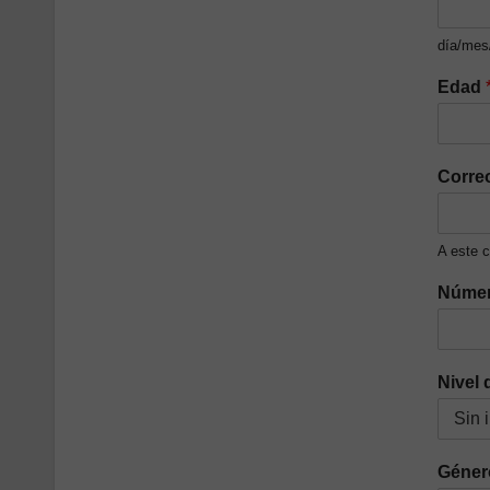
día/mes
Edad
Corre
A este c
Númer
Nivel 
Géne