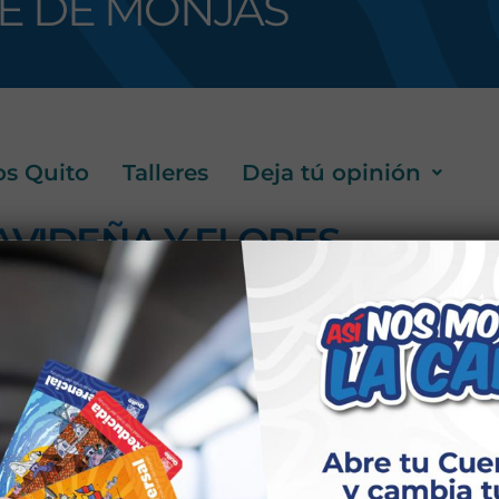
É DE MONJAS
os Quito
Talleres
Deja tú opinión
AVIDEÑA Y FLORES
UCCIÓN ARTESANAL Y
UALIDADES
scripción:
 a elaborar accesorios para tu hogar