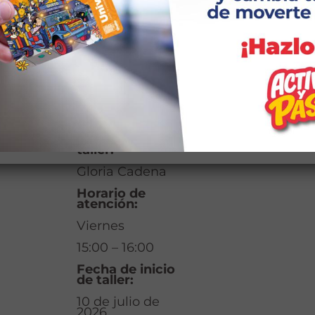
Información
Adicional
Modalidad:
Presencial
Responsable del
taller:
Gloria Cadena
Horario de
atención:
Viernes
15:00 – 16:00
Fecha de inicio
de taller:
10 de julio de
2026