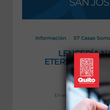
SAN JOS
Información
57 Casas Som
LENCERÍA N
ETERNAS/PROD
MAN
De
En este taller aprenderás