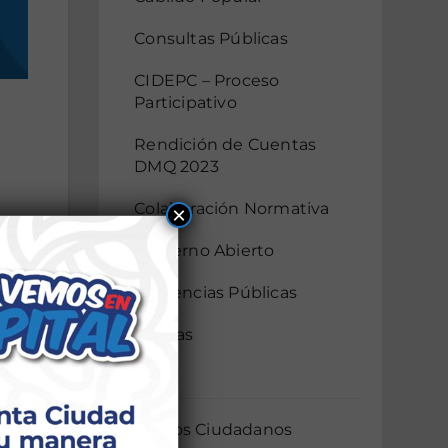
Consultas Públicas
CIDEPC – Proceso
Participativo
Rendición de Cuentas
DMQ 2023
Colaboración Normativa
×
Gobierno Abierto
Audiencias Públicas
Mingas
AIER
Servicios Ciudadanos