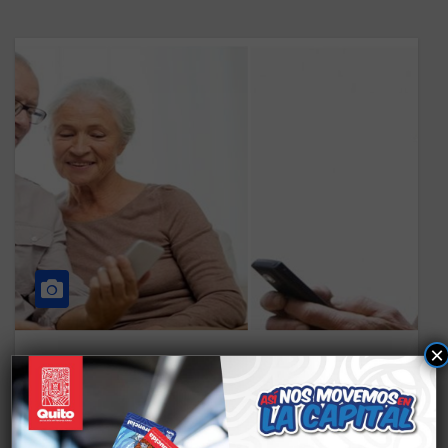
×
CS TECNOLOGÍA Y COMPUTACIÓN
TALLERES CHIRIYACU
MANEJO Y USO DE
CELULAR/TECNOLOGÍA Y